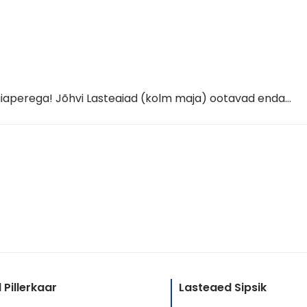
teaiaperega! Jõhvi Lasteaiad (kolm maja) ootavad enda…
Pillerkaar
Lasteaed Sipsik