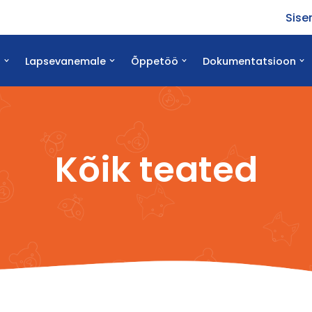
Sisen
d
Lapsevanemale
Õppetöö
Dokumentatsioon
Kõik teated