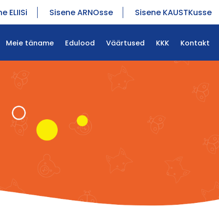
e ELIISi
Sisene ARNOsse
Sisene KAUSTKusse
Meie täname
Edulood
Väärtused
KKK
Kontakt