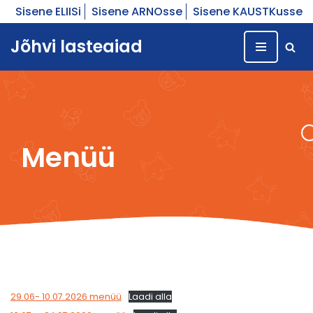
Sisene ELIISi
Sisene ARNOsse
Sisene KAUSTKusse
Skip
Jõhvi lasteaiad
to
content
Menüü
29.06- 10.07.2026 menüü
Laadi alla