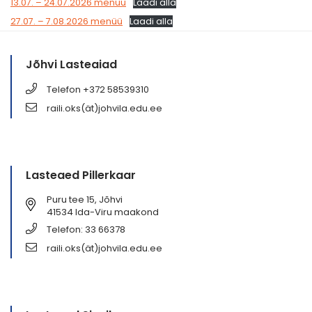
13.07. – 24.07.2026 menüü
Laadi alla
27.07. – 7.08.2026 menüü
Laadi alla
Jõhvi Lasteaiad
Telefon +372 58539310
raili.oks(ät)johvila.edu.ee
Lasteaed Pillerkaar
Puru tee 15, Jõhvi
41534 Ida-Viru maakond
Telefon: 33 66378
raili.oks(ät)johvila.edu.ee