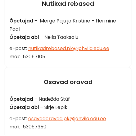
Nutikad rebased
Õpetajad
– Merge Paju ja Kristine – Hermine
Paal
Õpetaja abi
– Neila Taaksalu
e-post:
nutikadrebased.pk@johvila.edu.ee
mob: 53057105
Osavad oravad
Õpetajad
– Nadežda Stüf
Õpetaja abi
– Sirje Lepik
e-post:
osavadoravad.pk@johvila.edu.ee
mob: 53067350