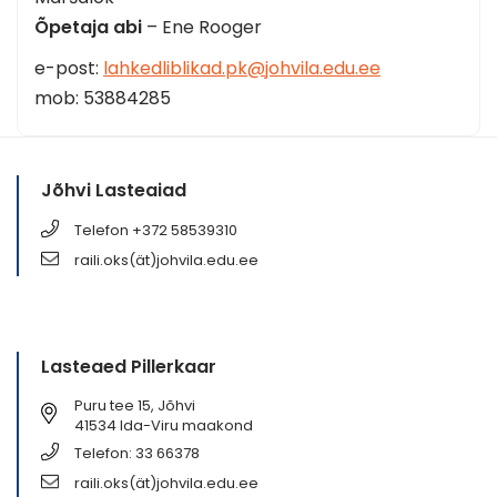
Õpetaja abi
– Ene Rooger
e-post:
lahkedliblikad.pk@johvila.edu.ee
mob: 53884285
Jõhvi Lasteaiad
Telefon +372 58539310
raili.oks(ät)johvila.edu.ee
Lasteaed Pillerkaar
Puru tee 15, Jõhvi
41534 Ida-Viru maakond
Telefon: 33 66378
raili.oks(ät)johvila.edu.ee