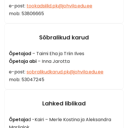
e-post:
tookadsiilid.pk@johvila.edu.ee
mob: 53806665
Sõbralikud karud
Õpetajad
– Taimi Eha ja Triin Ilves
Õpetaja abi
– Inna Jarotta
e-post:
sobralikudkarud.pk@johvila.edu.ee
mob: 53047245
Lahked liblikad
Õpetaja
d -Kairi – Merle Kostina ja Aleksandra
Maršalok