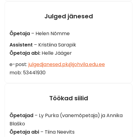
Julged jänesed
Õpetaja
– Helen Nõmme
Assistent
– Kristiina Sarapik
Õpetaja abi:
Helle Jääger
e-post:
julgedjanesed.pk@johvila.edu.ee
mob: 53441930
Töökad siilid
Õpetajad
– Ly Purka (vanemõpetaja) ja Annika
Blaško
Õpetaja abi
– Tiina Neevits