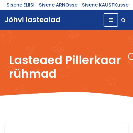
Sisene ELIISi
Sisene ARNOsse
Sisene KAUSTKusse
Skip
Jõhvi lasteaiad
to
content
Lasteaed Pillerkaar
rühmad